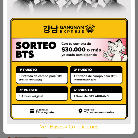
NONGSHIM FRESH
NEOGURI SUAVE
UDON
$
3.000
$
10.200
AÑADIR AL CARRITO
AÑADIR AL CARRITO
Ver Bases y Condiciones