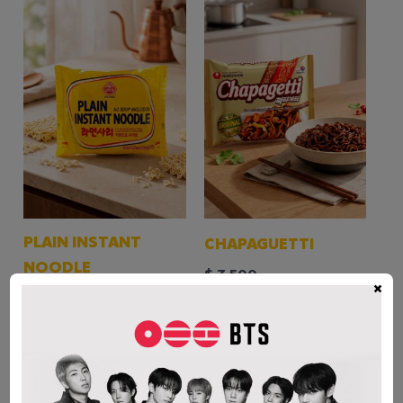
PLAIN INSTANT
CHAPAGUETTI
NOODLE
$
3.500
×
$
1.800
AÑADIR AL CARRITO
AÑADIR AL CARRITO