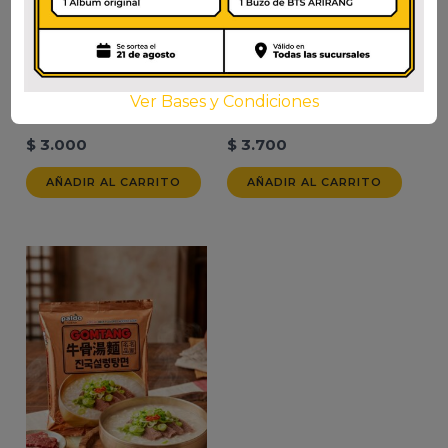
Ver Bases y Condiciones
NEOGURI SUAVE
ANSUNGTANGMYUN
$
3.000
$
3.700
AÑADIR AL CARRITO
AÑADIR AL CARRITO