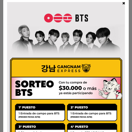
×
NONGSHIM SHIN
SHIN RAMEN
CUP GRANDE
$
2.500
$
4.200
AÑADIR AL CARRITO
AÑADIR AL CARRITO