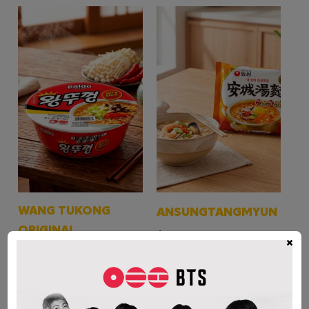
WANG TUKONG
ANSUNGTANGMYUN
ORIGINAL
$
3.700
×
$
4.000
AÑADIR AL CARRITO
AÑADIR AL CARRITO