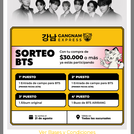
NONGSHIM SOON
NEOGURI PICANTE
VEGGIE CUP
$
3.000
$
3.400
AÑADIR AL CARRITO
AÑADIR AL CARRITO
Ver Bases y Condiciones