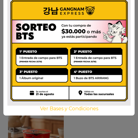
ANSUNGTANGMYUN
SHIN RAMEN
$
3.700
$
2.500
AÑADIR AL CARRITO
AÑADIR AL CARRITO
Ver Bases y Condiciones