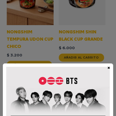
NONGSHIM
NONGSHIM SHIN
TEMPURA UDON CUP
BLACK CUP GRANDE
CHICO
$
6.000
$
3.200
AÑADIR AL CARRITO
AÑADIR AL CARRITO
×