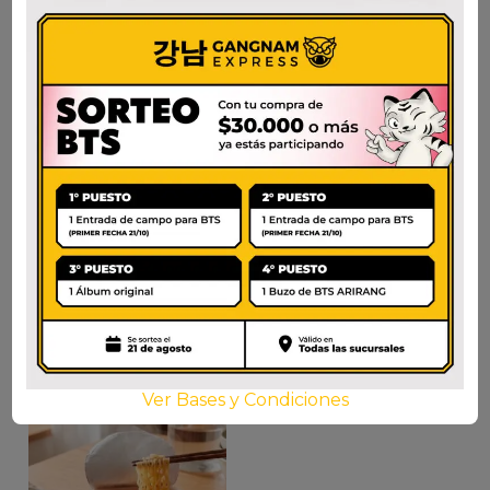
NONGSHIM SHIN
JIN CUP SUAVE
STIR FRY CHEESE
$
2.300
$
3.900
AÑADIR AL CARRITO
AÑADIR AL CARRITO
Ver Bases y Condiciones