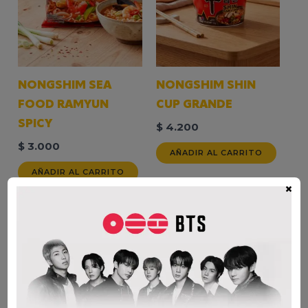
NONGSHIM SEA
NONGSHIM SHIN
FOOD RAMYUN
CUP GRANDE
SPICY
$
4.200
$
3.000
AÑADIR AL CARRITO
AÑADIR AL CARRITO
×