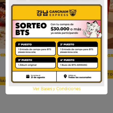
IM SEA FOOD RAMYUN
NONGSHIM SHIN CUP G
SPICY
$
4.200
$
3.000
AÑADIR AL CARRITO
ÑADIR AL CARRITO
Ver Bases y Condiciones