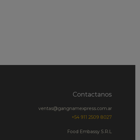
Contactanos
ventas@gangnamexpress.com.ar
+54 911 2509 8027
Food Embassy S.R.L