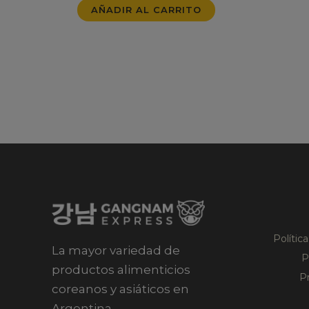
AÑADIR AL CARRITO
Polític
La mayor variedad de
P
productos alimenticios
P
coreanos y asiáticos en
Argentina