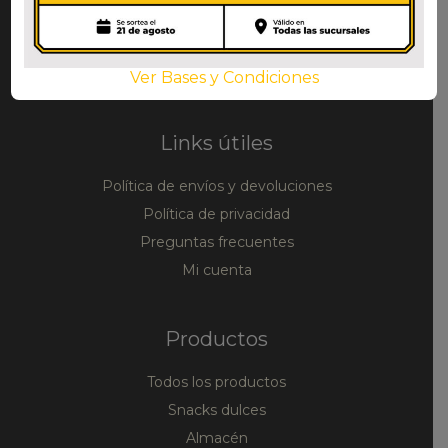
La mayor variedad de productos
alimenticios coreanos y asiáticos en
Argentina
Ver Bases y Condiciones
Links útiles
Política de envíos y devoluciones
Política de privacidad
Preguntas frecuentes
Mi cuenta
Productos
Todos los productos
Snacks dulces
Almacén