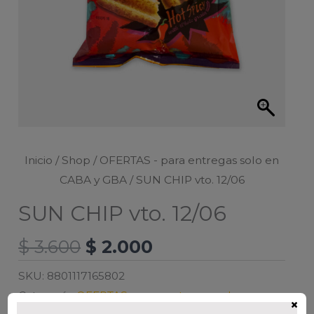
Inicio
/
Shop
/
OFERTAS - para entregas solo en
CABA y GBA
/ SUN CHIP vto. 12/06
SUN CHIP vto. 12/06
El
El
$
3.600
$
2.000
precio
precio
SKU:
8801117165802
original
actual
Categoría:
OFERTAS - para entregas solo en
era:
es:
×