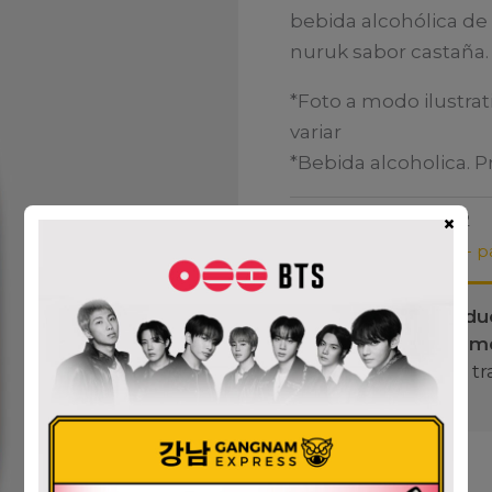
bebida alcohólica de 
nuruk sabor castaña.
*Foto a modo ilustrat
variar
*Bebida alcoholica. 
SKU:
8809288987162
×
Categoría:
OFERTAS - pa
Este produ
temporalm
¡Estamos tr
posible!