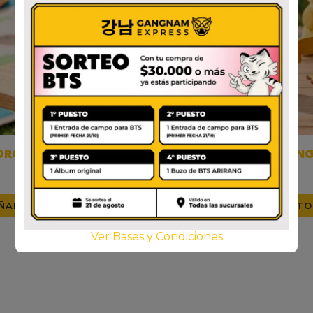
ORORO MANZANA
VITA PIKACHU MAN
$
2.750
$
4.000
ÑADIR AL CARRITO
AÑADIR AL CARRITO
Ver Bases y Condiciones