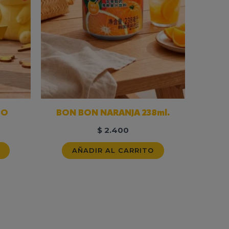
GO
BON BON NARANJA 238ml.
$
2.400
AÑADIR AL CARRITO