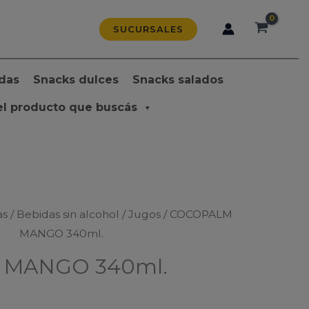
SUCURSALES
das
Snacks dulces
Snacks salados
el producto que buscás
as
/
Bebidas sin alcohol
/
Jugos
/ COCOPALM
MANGO 340ml.
MANGO 340ml.