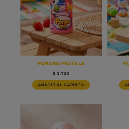
PORORO FRUTILLA
P
$
2.750
AÑADIR AL CARRITO
A