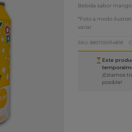
Bebida sabor mango
*Foto a modo ilustrat
variar
SKU:
8801105914818
C
Este produ
temporalm
¡Estamos tr
posible!