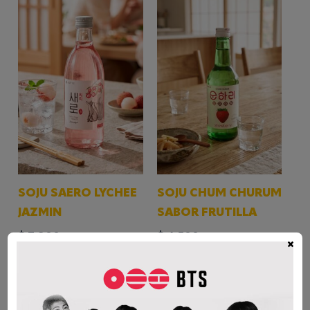
SOJU SAERO LYCHEE
SOJU CHUM CHURUM
JAZMIN
SABOR FRUTILLA
$
3.900
$
4.500
×
AÑADIR AL CARRITO
AÑADIR AL CARRITO