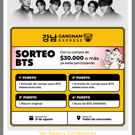
SOJU SOON HARI
SOJU SAERO
CHUM CHURUM
DAMASCO
DURAZNO
CRISANTEMO
$
4.000
$
3.900
AÑADIR AL CARRITO
AÑADIR AL CARRITO
Ver Bases y Condiciones