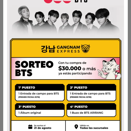
TOKPOKI
HETBAHN ARROZ
WONDERPOKI ROSE
KONJAC INTEGRAL Y
BAG
AVENA PRECOCIDO –
150G
$
8.800
$
5.000
AÑADIR AL CARRITO
AÑADIR AL CARRITO