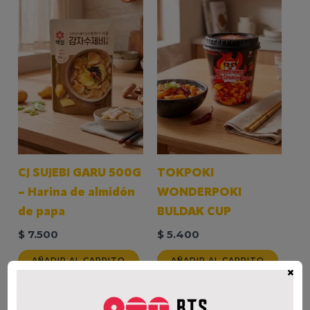
CJ SUJEBI GARU 500G
TOKPOKI
– Harina de almidón
WONDERPOKI
de papa
BULDAK CUP
$
7.500
$
5.400
AÑADIR AL CARRITO
AÑADIR AL CARRITO
×