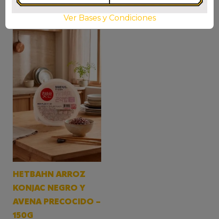
Ver Bases y Condiciones
HETBAHN ARROZ
KONJAC NEGRO Y
AVENA PRECOCIDO –
150G