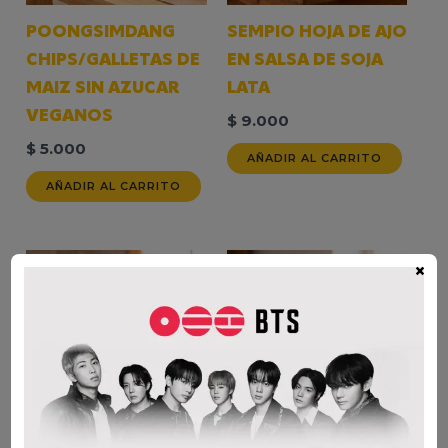
POONGSIMDANG
SEMPIO HOJA DE AJO
CHIPS/GALLETAS DE
EN SALSA DE SOJA
MAIZ SIN AZUCAR
LATA
VEGANOS
$
9.000
$
5.000
AÑADIR AL CARRITO
AÑADIR AL CARRITO
×