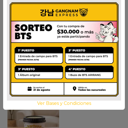
SEMPIO PERILLA
TOKPOKI
PICANTE EN LATA
WONDERPOKI ROSE
CUP
$
9.000
$
5.400
AÑADIR AL CARRITO
AÑADIR AL CARRITO
Ver Bases y Condiciones