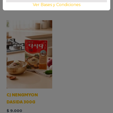
Ver Bases y Condiciones
AÑADIR AL CARRITO
AÑADIR AL CARRITO
CJ NENGMYON
DASIDA 300G
$
9.000