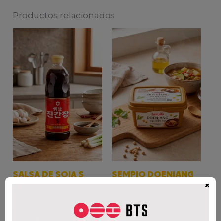
Productos relacionados
SALSA DE SOJA S
SEMPIO DOENJANG
×
860ml.
950G
$
8.500
$
9.600