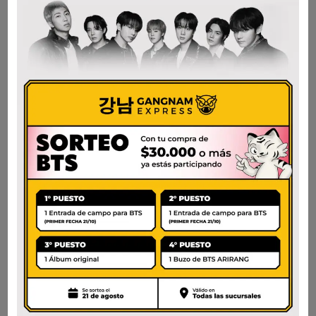
AÑADIR AL CARRITO
AÑADIR AL CARRITO
SEMPIO SALSA KALBI
CJ DASIDA CALDO DE
300G
RES 1KG.
$
6.700
$
33.300