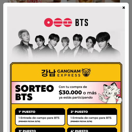
×
SALSA DE SOJA S
CJ O RING MELCHI
860ml.
80G
$
8.500
$
12.800
AÑADIR AL CARRITO
AÑADIR AL CARRITO