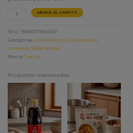
SAKURA
AÑADIR AL CARRITO
SOJA
TRADICIONAL
SKU:
7896007800001
500ml
Categorías:
Condimentos
,
Condimentos
cantidad
coreanos
,
Salsa de soja
Marca:
Sakura
Productos relacionados