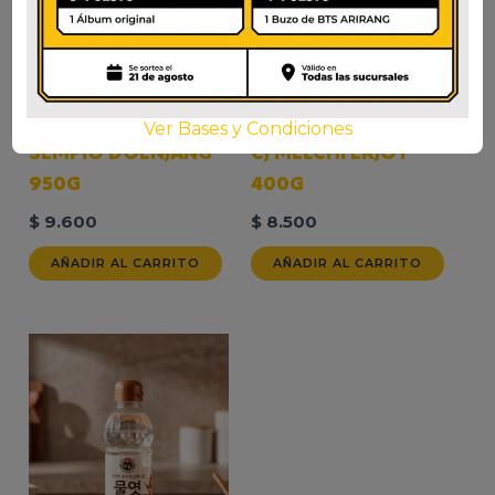
Ver Bases y Condiciones
SEMPIO DOENJANG
CJ MELCHI EKJOT
950G
400G
$
9.600
$
8.500
AÑADIR AL CARRITO
AÑADIR AL CARRITO