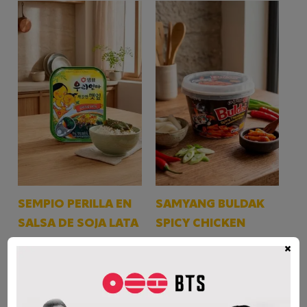
SEMPIO PERILLA EN
SAMYANG BULDAK
SALSA DE SOJA LATA
SPICY CHICKEN
TTEOKBOKKI
$
9.000
×
$
8.000
AÑADIR AL CARRITO
AÑADIR AL CARRITO