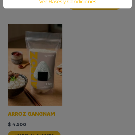
Ver Bases y Condiciones
AÑADIR AL CARRITO
ARROZ GANGNAM
$
4.500