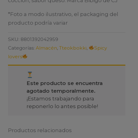
cocción, sabor queso. Marca Bibigo de CJ
*Foto a modo ilustrativo, el packaging del
producto podría variar
SKU:
8801392042959
Categorías:
Almacén
,
Tteokbokki
,
Spicy
lovers
Este producto se encuentra
agotado temporalmente.
¡Estamos trabajando para
reponerlo lo antes posible!
Productos relacionados