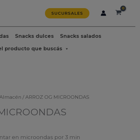
SUCURSALES
das
Snacks dulces
Snacks salados
el producto que buscás
Almacén
/ ARROZ OG MICROONDAS
 MICROONDAS
entar en microondas por 3 min