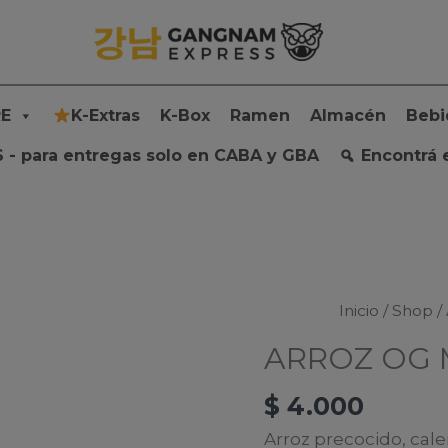
E
K-Extras
K-Box
Ramen
Almacén
Bebi
 - para entregas solo en CABA y GBA
Encontrá 
Inicio
/
Shop
/
ARROZ OG
$
4.000
Arroz precocido, cal