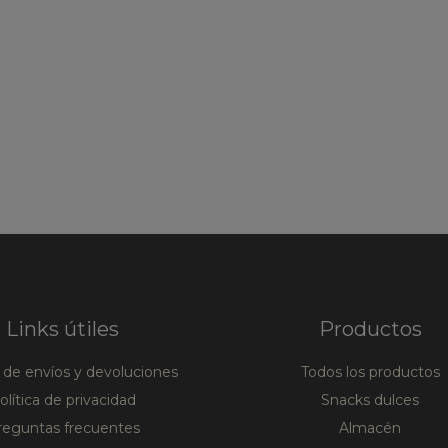
Links útiles
Productos
a de envíos y devoluciones
Todos los productos
olítica de privacidad
Snacks dulces
reguntas frecuentes
Almacén