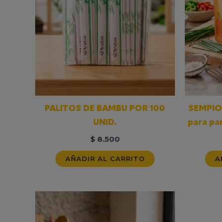
PALITOS DE BAMBU POR 100
SEMPIO
UNID.
para pa
$
8.500
AÑADIR AL CARRITO
A