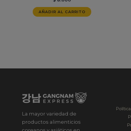
AÑADIR AL CARRITO
Polític
La mayor variedad de
P
productos alimenticios
P
coreanos y asiáticos en