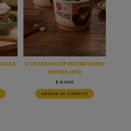
 SALSA
CJ HETBAHN CUP INSTANTÁNEO
MIYEOK 167G
$
9.000
AÑADIR AL CARRITO