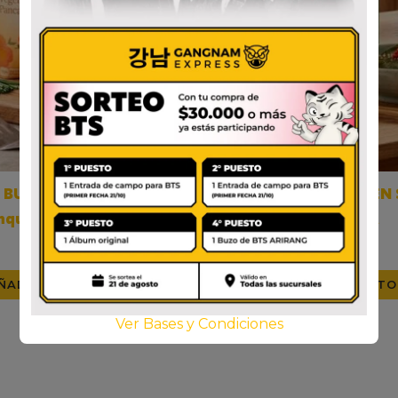
 BUCHIM GARU – Harina
SEMPIO HOJA DE AJO EN
nqueques coreanos 1KG
DE SOJA LATA
$
10.600
$
9.000
ÑADIR AL CARRITO
AÑADIR AL CARRITO
Ver Bases y Condiciones