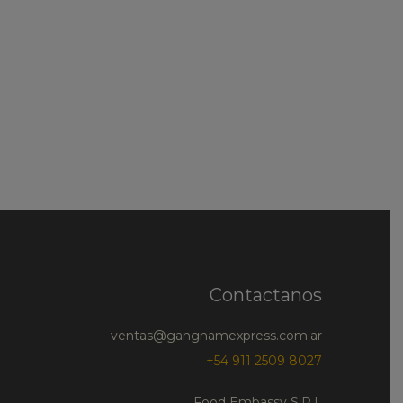
Contactanos
ventas@gangnamexpress.com.ar
+54 911 2509 8027
Food Embassy S.R.L