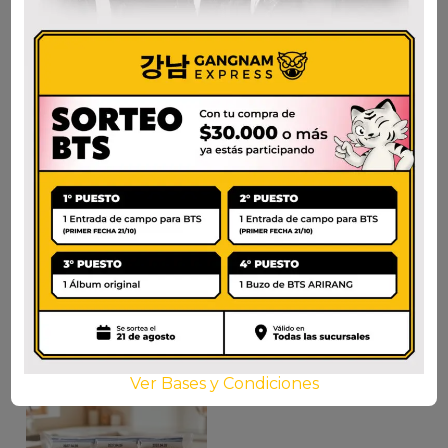
SEMPIO ALGA
KC – ALGAS
TOSTADA PARAEX8
TOSTADAS JERE
$
10.900
$
3.800
AÑADIR AL CARRITO
AÑADIR AL CARRITO
Ver Bases y Condiciones