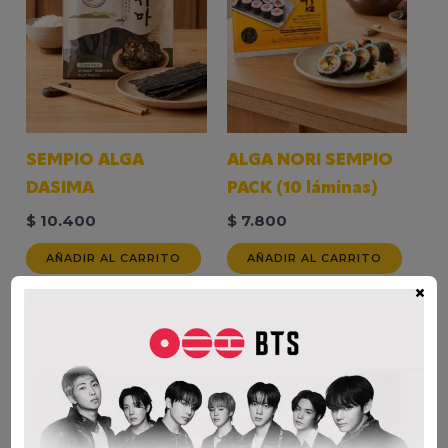
SEMPIO ALGA
ALGA NORI SEMPIO
DASIMA
PACK (10 láminas)
$
10.400
$
7.800
AÑADIR AL CARRITO
AÑADIR AL CARRITO
×