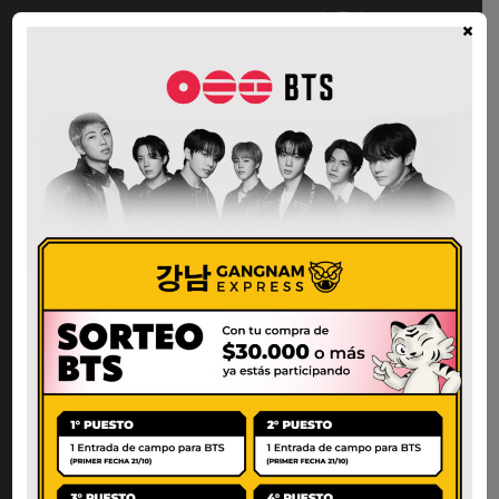
×
La mayor variedad de productos
alimenticios coreanos y asiáticos en
Argentina
Links útiles
Política de envíos y devoluciones
Política de privacidad
Preguntas frecuentes
Mi cuenta
Productos