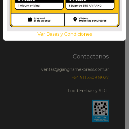
Todos los productos
Snacks dulces
Almacén
Bebidas
Ver Bases y Condiciones
Snacks salados
Contactanos
ventas@gangnamexpress.com.ar
+54 911 2509 8027
Food Embassy S.R.L