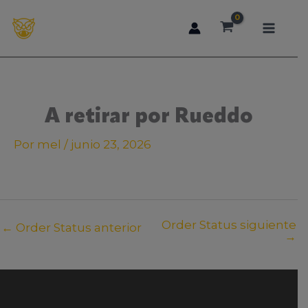
Ir
al
contenido
A retirar por Rueddo
Por
mel
/
junio 23, 2026
Order Status siguiente
←
Order Status anterior
→