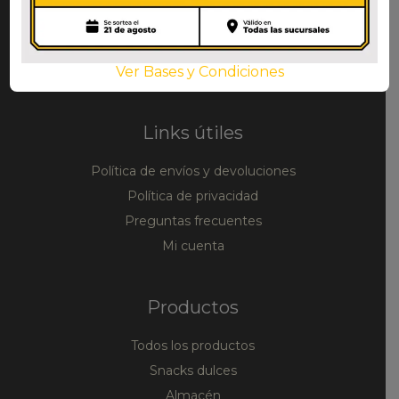
La mayor variedad de productos
alimenticios coreanos y asiáticos en
Argentina
Ver Bases y Condiciones
Links útiles
Política de envíos y devoluciones
Política de privacidad
Preguntas frecuentes
Mi cuenta
Productos
Todos los productos
Snacks dulces
Almacén