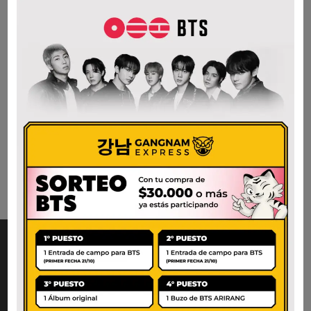
BON BON UVA
CHICO
$
2.500
AÑADIR AL CARRITO