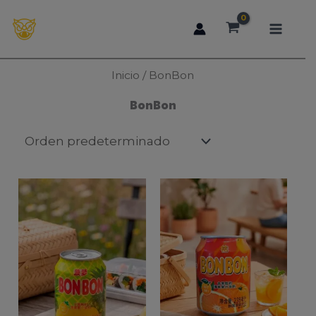
Ir
al
contenido
Inicio
/ BonBon
BonBon