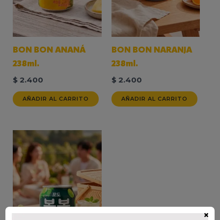
BON BON ANANÁ
BON BON NARANJA
238ml.
238ml.
$
2.400
$
2.400
AÑADIR AL CARRITO
AÑADIR AL CARRITO
×