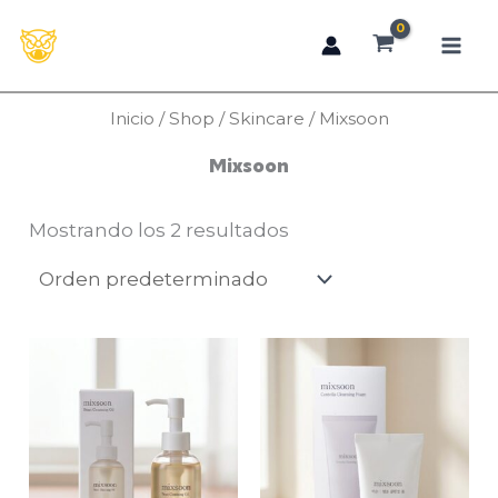
Ir
al
contenido
Inicio
/
Shop
/
Skincare
/ Mixsoon
Mixsoon
Mostrando los 2 resultados