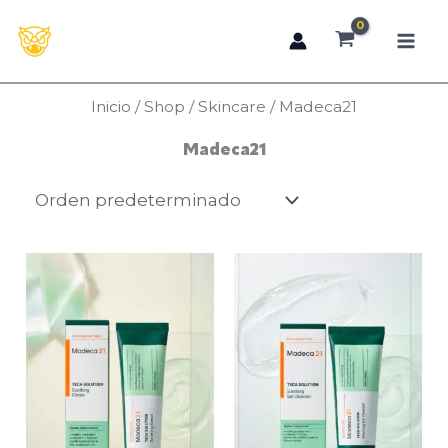
Ir
al
contenido
Inicio
/
Shop
/
Skincare
/ Madeca21
Madeca21