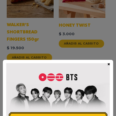
WALKER’S
HONEY TWIST
SHORTBREAD
$
3.000
FINGERS 150gr
AÑADIR AL CARRITO
$
19.500
AÑADIR AL CARRITO
×