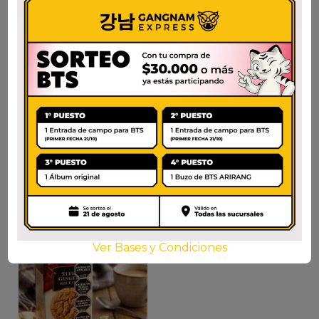
CHOCO HOMERUN
CHOCOBOY
BALL
$
3.000
$
3.000
AÑADIR AL CARRITO
AÑADIR AL CARRITO
Ver Bases y Condiciones