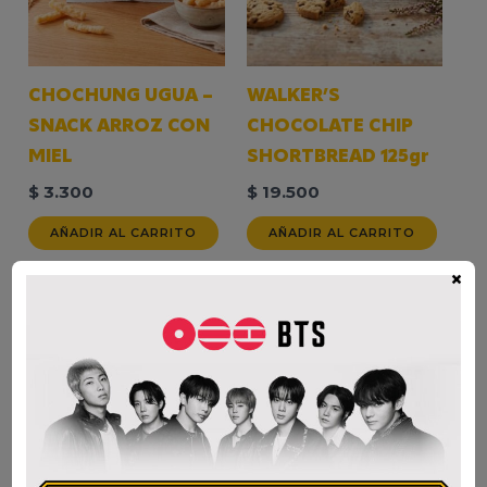
CHOCHUNG UGUA –
WALKER’S
SNACK ARROZ CON
CHOCOLATE CHIP
MIEL
SHORTBREAD 125gr
$
3.300
$
19.500
AÑADIR AL CARRITO
AÑADIR AL CARRITO
×