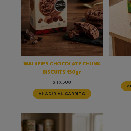
WALKER’S CHOCOLATE CHUNK
BISCUITS 150gr
$
17.500
A
AÑADIR AL CARRITO