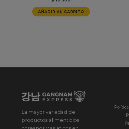
AÑADIR AL CARRITO
Polític
La mayor variedad de
P
productos alimenticios
P
coreanos y asiáticos en