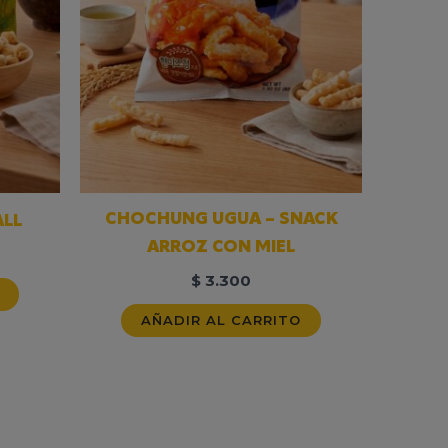
CHOCHUNG UGUA – SNACK
LL
ARROZ CON MIEL
$
3.300
AÑADIR AL CARRITO