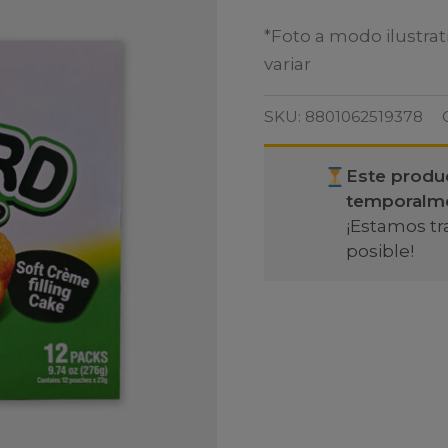
*Foto a modo ilustrat
variar
SKU:
8801062519378
Este produ
temporalm
¡Estamos tr
posible!