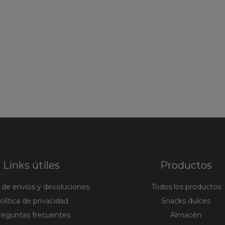
Links útiles
Productos
a de envíos y devoluciones
Todos los productos
olítica de privacidad
Snacks dulces
reguntas frecuentes
Almacén