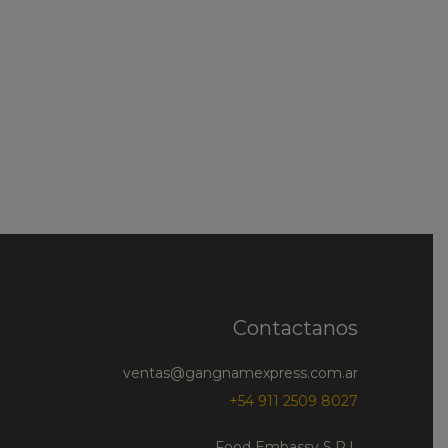
Contactanos
ventas@gangnamexpress.com.ar
+54 911 2509 8027
Food Embassy S.R.L