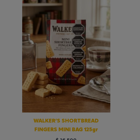
WALKER’S SHORTBREAD
FINGERS MINI BAG 125gr
$
16.500