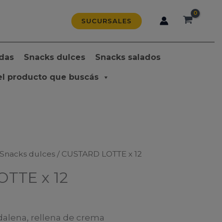
SUCURSALES
das
Snacks dulces
Snacks salados
el producto que buscás
Snacks dulces
/ CUSTARD LOTTE x 12
TTE x 12
gdalena, rellena de crema