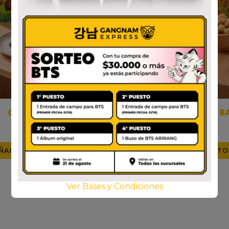
CHOCOBOY
CHOCO HOMERUN BA
$
3.000
$
3.000
ÑADIR AL CARRITO
AÑADIR AL CARRITO
Ver Bases y Condiciones