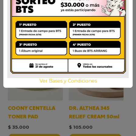
Ver Bases y Condiciones
COONY CENTELLA
DR. ALTHEA 345
TONER PAD
RELIEF CREAM 50ml
$
35.000
$
105.000