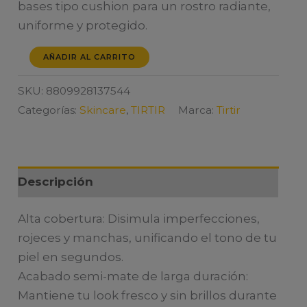
bases tipo cushion para un rostro radiante,
uniforme y protegido.
TIRTIR
AÑADIR AL CARRITO
MASK
SKU:
8809928137544
FIT
Categorías:
Skincare
,
TIRTIR
Marca:
Tirtir
RED
CUSHION
29C
TAUPE
Descripción
BEIGE
cantidad
Alta cobertura: Disimula imperfecciones,
rojeces y manchas, unificando el tono de tu
piel en segundos.
Acabado semi-mate de larga duración:
Mantiene tu look fresco y sin brillos durante