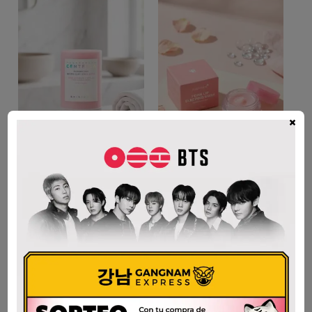
×
SKIN1004 CENTELLA
MEDICUBE PDRN LIP
POREMIZING QUICK
SLEEPING MASK 10gr
CLAY STICK MASK
$
45.000
27g
AÑADIR AL CARRITO
$
61.200
AÑADIR AL CARRITO