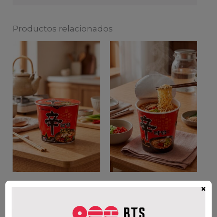
Productos relacionados
NONGSHIM SHIN
NONGSHIM SHIN
×
CUP GRANDE
CUP CHICO
$
4.200
$
3.000