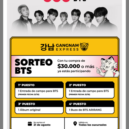
AÑADIR AL CARRITO
AÑADIR AL CARRITO
NONGSHIM SOON
SOLONGTANG
VEGGIE CUP
RAMEN