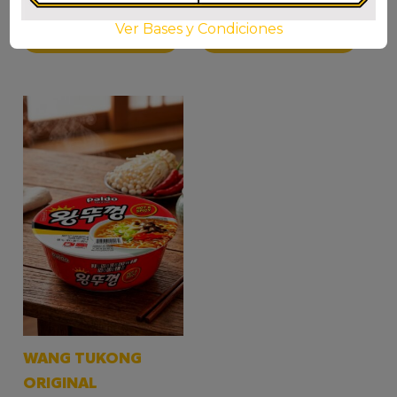
$
3.400
$
2.300
Ver Bases y Condiciones
AÑADIR AL CARRITO
AÑADIR AL CARRITO
WANG TUKONG
ORIGINAL