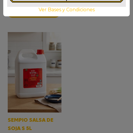
$
9.700
AÑADIR AL CARRITO
Ver Bases y Condiciones
AÑADIR AL CARRITO
SEMPIO SALSA DE
SOJA S 5L