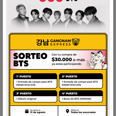
AÑADIR AL CARRITO
AÑADIR AL CARRITO
CJ MELCHI DASIDA
CJ MULYEOT 700G
300G
$
8.900