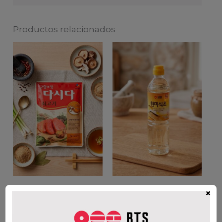
Productos relacionados
CJ DASIDA CALDO DE
SEMPIO VINAGRE
×
RES 1KG.
INTEGRAL 900ML
$
33.300
$
6.800