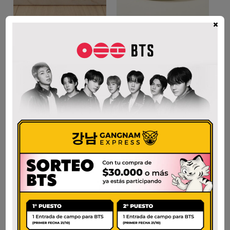
×
DR. ALTHEA VITAMIN
COONY CENTELLA
C BOOSTING SERUM
TONER PAD
30ml
$
35.000
$
80.000
AÑADIR AL CARRITO
AÑADIR AL CARRITO