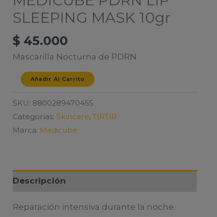
MEDICUBE PDRN LIP
SLEEPING MASK 10gr
$
45.000
Mascarilla Nocturna de PDRN
MEDICUBE
Añadir Al Carrito
PDRN
SKU:
8800289470455
LIP
Categorías:
Skincare
,
TIRTIR
SLEEPING
Marca:
Medicube
MASK
10gr
cantidad
Descripción
Reparación intensiva durante la noche.