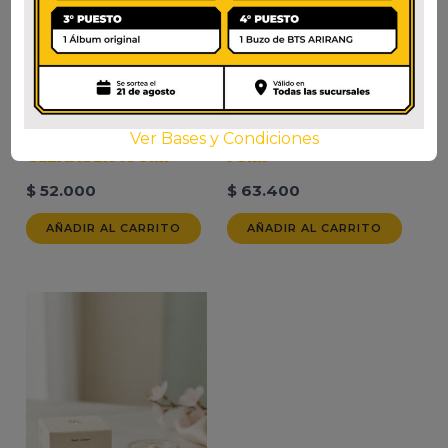
DR. ALTHEA GREEN
SKIN1004 CENTELLA
RELIEF AMINO GEL
SOOTHING CREAM
Ver Bases y Condiciones
CLEANSER 100ml
75ml
$
52.000
$
63.400
AÑADIR AL CARRITO
AÑADIR AL CARRITO