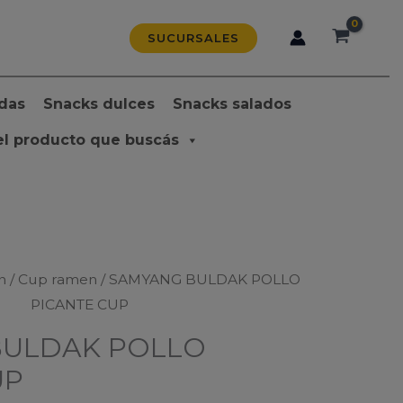
SUCURSALES
das
Snacks dulces
Snacks salados
el producto que buscás
n
/
Cup ramen
/ SAMYANG BULDAK POLLO
PICANTE CUP
BULDAK POLLO
UP