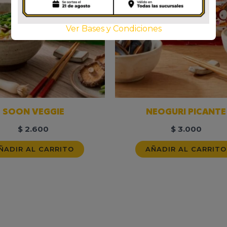
Ver Bases y Condiciones
SOON VEGGIE
NEOGURI PICANTE
$
2.600
$
3.000
ÑADIR AL CARRITO
AÑADIR AL CARRITO