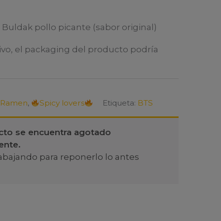
ldak pollo picante (sabor original)
ivo, el packaging del producto podría
Ramen
,
Spicy lovers
Etiqueta:
BTS
cto se encuentra agotado
ente.
abajando para reponerlo lo antes