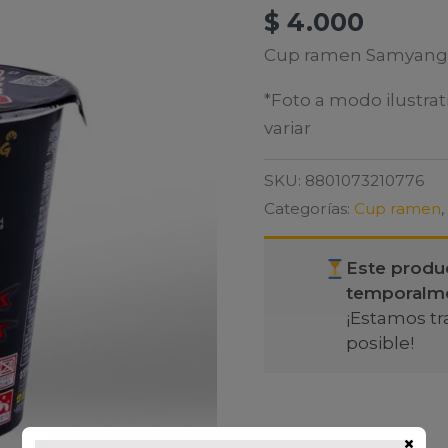
$
4.000
Cup ramen Samyang Bu
*Foto a modo ilustrat
variar
SKU:
8801073210776
Categorías:
Cup ramen
,
Este produ
temporalm
¡Estamos tr
posible!
×