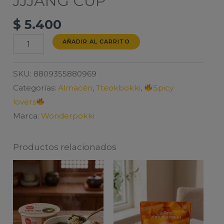
JJJANG CUP
$
5.400
TOKPOKI
AÑADIR AL CARRITO
WONDERPOKI
JJJANG
SKU:
8809355880969
CUP
Categorías:
Almacén
,
Tteokbokki
,
Spicy
cantidad
lovers
Marca:
Wonderpokki
Productos relacionados