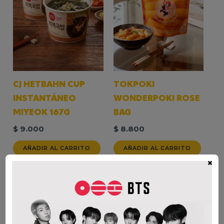
CJ HETBAHN CUP
TOKPOKI
INSTANTÁNEO
WONDERPOKI ROSE
MIYEOK 167G
BAG
$
9.000
$
8.800
AÑADIR AL CARRITO
AÑADIR AL CARRITO
×