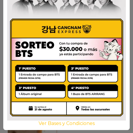
HETBAHN ARROZ
SAMYANG
KONJAC NEGRO Y
CARBONARA POLLO
AVENA PRECOCIDO –
PICANTE
150G
$
3.500
$
5.000
AÑADIR AL CARRITO
AÑADIR AL CARRITO
Ver Bases y Condiciones