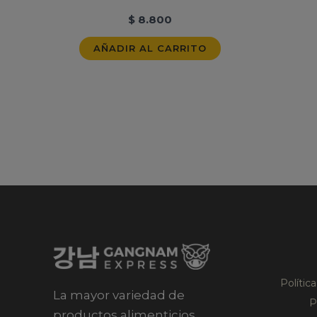
$
8.800
AÑADIR AL CARRITO
Polític
La mayor variedad de
P
productos alimenticios