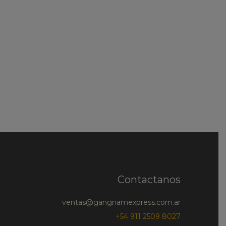
Contactanos
ventas@gangnamexpress.com.ar
+54 911 2509 8027