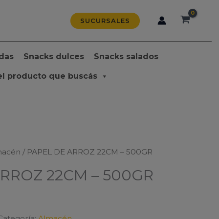
SUCURSALES
das
Snacks dulces
Snacks salados
el producto que buscás
macén
/ PAPEL DE ARROZ 22CM – 500GR
ARROZ 22CM – 500GR
Categoría:
Almacén