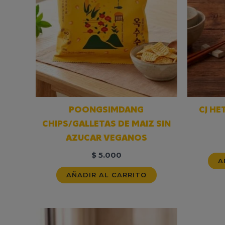
POONGSIMDANG
CJ H
CHIPS/GALLETAS DE MAIZ SIN
AZUCAR VEGANOS
$
5.000
A
AÑADIR AL CARRITO