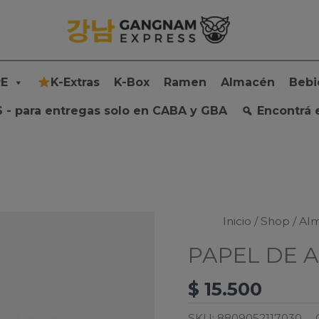
E
K-Extras
K-Box
Ramen
Almacén
Bebi
 - para entregas solo en CABA y GBA
Encontrá 
Inicio
/
Shop
/
Al
PAPEL DE 
$
15.500
SKU:
8809052117030