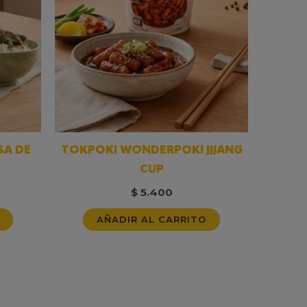
SA DE
TOKPOKI WONDERPOKI JJJANG
CUP
$
5.400
AÑADIR AL CARRITO