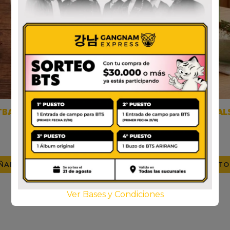
ETBAHN INSTANTÁNEO
SEMPIO PERILLA EN SAL
TOFU
SOJA LATA
$
10.000
$
9.000
ÑADIR AL CARRITO
AÑADIR AL CARRITO
Ver Bases y Condiciones