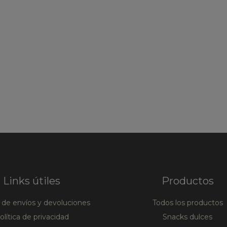
Links útiles
Productos
a de envíos y devoluciones
Todos los productos
olítica de privacidad
Snacks dulces