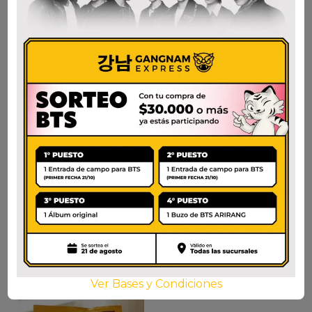
TOKPOKI
CJ HETBAHN CUP
WONDERPOKI
INSTANTÁNEO
CHEESE CUP
MIYEOK 167G
$
5.400
$
9.000
AÑADIR AL CARRITO
AÑADIR AL CARRITO
Ver Bases y Condiciones