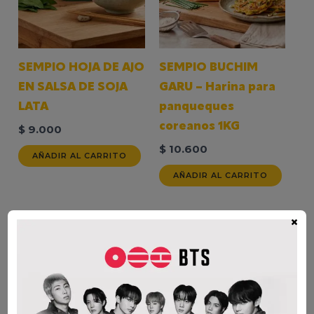
SEMPIO HOJA DE AJO
SEMPIO BUCHIM
EN SALSA DE SOJA
GARU – Harina para
LATA
panqueques
coreanos 1KG
$
9.000
$
10.600
AÑADIR AL CARRITO
AÑADIR AL CARRITO
×