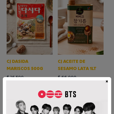
CJ DASIDA
CJ ACEITE DE
MARISCOS 500G
SESAMO LATA 1LT
$
16.500
$
66.000
×
AÑADIR AL CARRITO
AÑADIR AL CARRITO