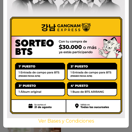
CJ O RING CARNE
CJ MELCHI EKJOT
200gr.
400G
$
29.000
$
8.500
AÑADIR AL CARRITO
AÑADIR AL CARRITO
Ver Bases y Condiciones