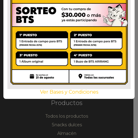
alimenticios coreanos y asiáticos en
Argentina
Links útiles
Política de envíos y devoluciones
Política de privacidad
Preguntas frecuentes
Mi cuenta
Ver Bases y Condiciones
Productos
Todos los productos
Snacks dulces
Almacén