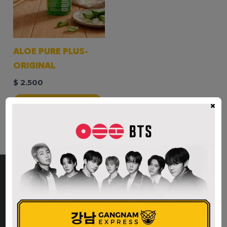
ALOE PURE PLUS-
ORIGINAL
$
2.500
AÑADIR AL CARRITO
×
La mayor variedad de productos