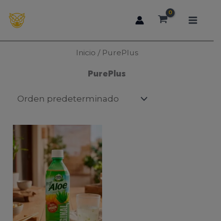
Ir
al
contenido
Inicio
/ PurePlus
PurePlus