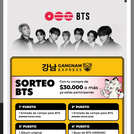
×
FILIPPO BERIO
PESTO TRUFADO FC
$
21.400
AÑADIR AL CARRITO