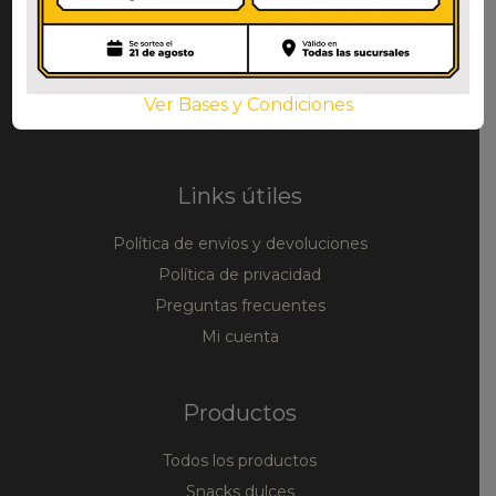
La mayor variedad de productos
alimenticios coreanos y asiáticos en
Argentina
Ver Bases y Condiciones
Links útiles
Política de envíos y devoluciones
Política de privacidad
Preguntas frecuentes
Mi cuenta
Productos
Todos los productos
Snacks dulces